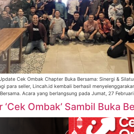
 Update Cek Ombak Chapter Buka Bersama: Sinergi & Silat
i para seller, Lincah.id kembali berhasil menyelenggaraka
ersama. Acara yang berlangsung pada Jumat, 27 Februari 
ar ‘Cek Ombak’ Sambil Buka Be