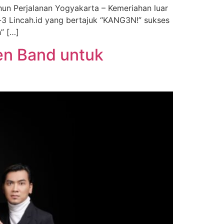
un Perjalanan Yogyakarta – Kemeriahan luar
e-3 Lincah.id yang bertajuk “KANG3N!” sukses
” […]
en Band untuk