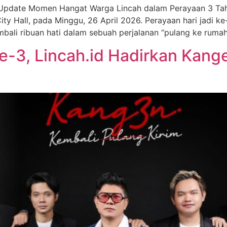
 Update Momen Hangat Warga Lincah dalam Perayaan 3 Tah
ty Hall, pada Minggu, 26 April 2026. Perayaan hari jadi k
mbali ribuan hati dalam sebuah perjalanan “pulang ke rumah
e-3, Lincah.id Hadirkan Kang