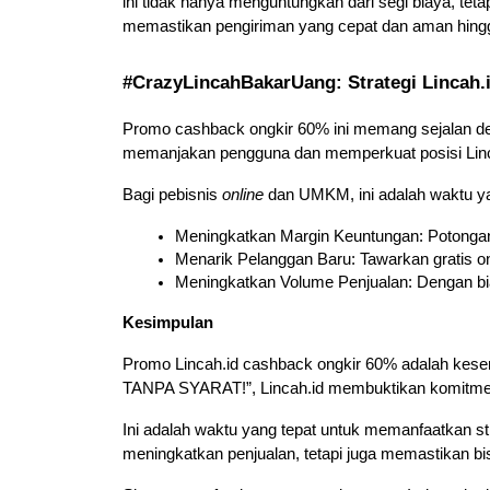
ini tidak hanya menguntungkan dari segi biaya, tetap
memastikan pengiriman yang cepat dan aman hingga 
#CrazyLincahBakarUang: Strategi Lincah
Promo cashback ongkir 60% ini memang sejalan d
memanjakan pengguna dan memperkuat posisi Lincah
Bagi pebisnis 
online
 dan UMKM, ini adalah waktu y
Meningkatkan Margin Keuntungan: Potongan 
Menarik Pelanggan Baru: Tawarkan gratis o
Meningkatkan Volume Penjualan: Dengan bia
Kesimpulan
Promo Lincah.id cashback ongkir 60% adalah kesem
TANPA SYARAT!”, Lincah.id membuktikan komitmen
Ini adalah waktu yang tepat untuk memanfaatkan st
meningkatkan penjualan, tetapi juga memastikan bis