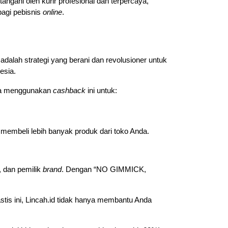
angani oleh kurir profesional dan terpercaya, 
agi pebisnis 
online
.
alah strategi yang berani dan revolusioner untuk 
esia.
sa menggunakan 
cashback
 ini untuk:
membeli lebih banyak produk dari toko Anda.
dan pemilik 
brand
. Dengan “NO GIMMICK, 
tis ini, Lincah.id tidak hanya membantu Anda 