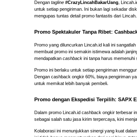
Dengan 
tagline
#CrazyLincahBakarUang
, Lincah
untuk setiap pengiriman. Ini bukan lagi sekadar di
mengupas tuntas detail promo fantastis dari Lincah
Promo Spektakuler Tanpa Ribet: Cashbac
Promo yang diluncurkan Lincah.id kali ini sangatl
membuat promo ini semakin istimewa adalah janjiny
mendapatkan 
cashback
 ini tanpa harus memenuhi 
Promo ini berlaku untuk setiap pengiriman menggun
Dengan cashback ongkir 60%, biaya pengiriman ya
untuk memikat lebih banyak pembeli.
Promo dengan Ekspedisi Terpilih: SAPX E
Dalam promo Lincah.id cashback ongkir terbesar ini
sebagai salah satu jasa kirim terpercaya, kini menj
Kolaborasi ini menunjukkan sinergi yang kuat dala