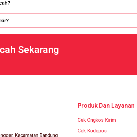
ncah?
kir?
ncah Sekarang
Produk Dan Layanan
Cek Ongkos Kirim
Cek Kodepos
Mengger, Kecamatan Bandung