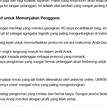
i juga dari segi kualitas layanan. Paket yang Anda kirim akan tetap dit
ke tangan pelanggan. Ini adalah nilai tambah yang sangat penting b
.id untuk Memanjakan Pengguna
engan 
hashtag
 yang mereka gaungkan: #CrazyLincahBakarUang. Ini ad
.id sebagai agregator logistik yang paling menguntungkan di Indon
ang tepat untuk memanfaatkan promo ini secara maksimal. Anda bi
ongkir langsung masuk ke dalam profit Anda.
ngkir kepada pelanggan sebagai promosi yang menarik.
ya pengiriman yang sangat hemat, pelanggan akan terdorong untuk 
patan emas yang tak boleh dilewatkan oleh pebisnis 
online
, UMKM, 
nya untuk menjadi mitra yang paling menguntungkan. 
rategi pengiriman yang cerdas dan hemat biaya. Dengan promo fantas
nis Anda meroket dengan profit yang lebih sehat.