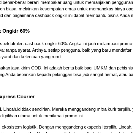
.id benar-benar berani membakar uang untuk memanjakan penggunan
skon biasa, melainkan kesempatan emas untuk memangkas biaya operasi
.id dan bagaimana cashback ongkir ini dapat membantu bisnis Anda me
k Ongkir 60%
ah spektakuler: cashback ongkir 60%. Angka ini jauh melampaui promo
a: tanpa syarat. Artinya, setiap pengguna, baik yang baru mendafta
syarat dan ketentuan yang rumit.
akan jasa kirim COD. Ini adalah berita baik bagi UMKM dan pebisnis
ng Anda bebankan kepada pelanggan bisa jadi sangat hemat, atau b
xpress Courier
, Lincah.id tidak sendirian. Mereka menggandeng mitra kurir terpilih
adi pilihan utama untuk menikmati promo ini.
m ekosistem logistik. Dengan menggandeng ekspedisi terpilih, Linc