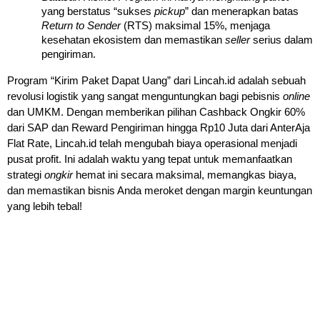
yang berstatus “sukses 
pickup
” dan menerapkan batas 
Return to Sender
 (RTS) maksimal 15%, menjaga 
kesehatan ekosistem dan memastikan 
seller
 serius dalam 
pengiriman.
Program “Kirim Paket Dapat Uang” dari Lincah.id adalah sebuah 
revolusi logistik yang sangat menguntungkan bagi pebisnis 
online
dan UMKM. Dengan memberikan pilihan Cashback Ongkir 60% 
dari SAP dan Reward Pengiriman hingga Rp10 Juta dari AnterAja 
Flat Rate, Lincah.id telah mengubah biaya operasional menjadi 
pusat profit. Ini adalah waktu yang tepat untuk memanfaatkan 
strategi 
ongkir
 hemat ini secara maksimal, memangkas biaya, 
dan memastikan bisnis Anda meroket dengan margin keuntungan 
yang lebih tebal!