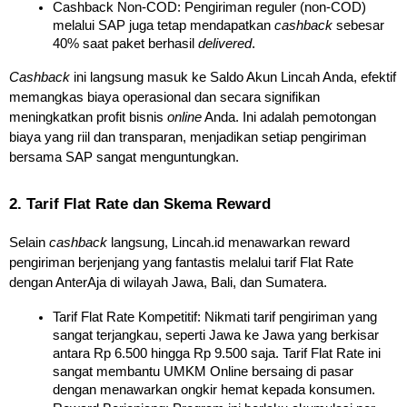
Cashback Non-COD: Pengiriman reguler (non-COD) 
melalui SAP juga tetap mendapatkan 
cashback
 sebesar 
40% saat paket berhasil 
delivered
.
Cashback
 ini langsung masuk ke Saldo Akun Lincah Anda, efektif 
memangkas biaya operasional dan secara signifikan 
meningkatkan profit bisnis 
online
 Anda. Ini adalah pemotongan 
biaya yang riil dan transparan, menjadikan setiap pengiriman 
bersama SAP sangat menguntungkan.
2. Tarif Flat Rate dan Skema Reward 
Selain 
cashback
 langsung, Lincah.id menawarkan reward 
pengiriman berjenjang yang fantastis melalui tarif Flat Rate 
dengan AnterAja di wilayah Jawa, Bali, dan Sumatera.
Tarif Flat Rate Kompetitif: Nikmati tarif pengiriman yang 
sangat terjangkau, seperti Jawa ke Jawa yang berkisar 
antara Rp 6.500 hingga Rp 9.500 saja. Tarif Flat Rate ini 
sangat membantu UMKM Online bersaing di pasar 
dengan menawarkan ongkir hemat kepada konsumen.