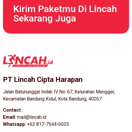
Kirim Paketmu Di Lincah
Sekarang Juga
PT Lincah Cipta Harapan
Jalan Batununggal Indah IV No. 67, Kelurahan Mengger,
Kecamatan Bandung Kidul, Kota Bandung, 40267
Contact :
Email:
mail@lincah.id
Whatsapp:
+62 817-7544-6035