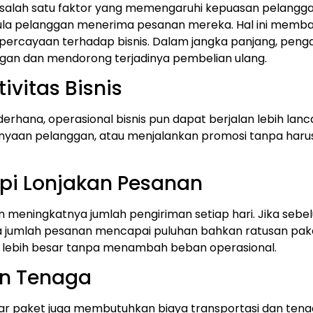
alah satu faktor yang memengaruhi kepuasan pelangg
 pula pelanggan menerima pesanan mereka. Hal ini mem
epercayaan terhadap bisnis.
Dalam jangka panjang, penga
gan dan mendorong terjadinya pembelian ulang.
ivitas Bisnis
erhana, operasional bisnis pun dapat berjalan lebih lanc
nyaan pelanggan, atau menjalankan promosi tanpa haru
pi Lonjakan Pesanan
an meningkatnya jumlah pengiriman setiap hari.
Jika seb
ka jumlah pesanan mencapai puluhan bahkan ratusan pak
 lebih besar tanpa menambah beban operasional.
an Tenaga
tar paket juga membutuhkan biaya transportasi dan te