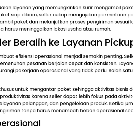
adalah layanan yang memungkinkan kurir mengambil paket 
aket siap dikirim, seller cukup mengajukan permintaan p
ambil paket dan melanjutkan proses pengiriman sesuai la
pa harus meninggalkan lokasi usaha atau rumah.
er Beralih ke Layanan Picku
buat efisiensi operasional menjadi semakin penting.
Sel
 pemenuhan pesanan berjalan cepat dan konsisten. La
ngi pekerjaan operasional yang tidak perlu.
Salah sat
khusus untuk mengantar paket sehingga aktivitas bisnis d
duktivitas karena seller dapat lebih fokus pada aktivi
pelayanan pelanggan, dan pengelolaan produk.
Ketika jum
giriman tanpa harus menambah beban operasional secar
erasional