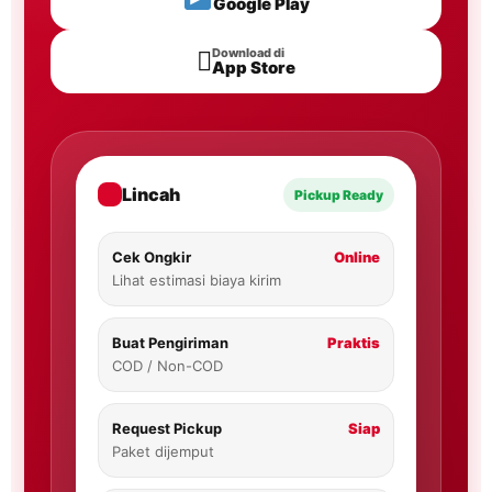
Google Play

Download di
App Store
Lincah
Pickup Ready
Cek Ongkir
Online
Lihat estimasi biaya kirim
Buat Pengiriman
Praktis
COD / Non-COD
Request Pickup
Siap
Paket dijemput